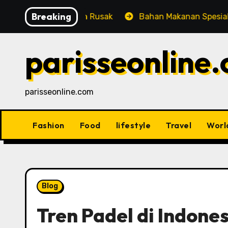
Skip
Breaking
idak Mudah Rusak
Bahan Makanan Spesialis sebagai P
to
content
parisseonline
parisseonline.com
Fashion
Food
lifestyle
Travel
Worl
Blog
Tren Padel di Indones