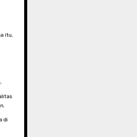
a itu,
.
litas
n.
a di