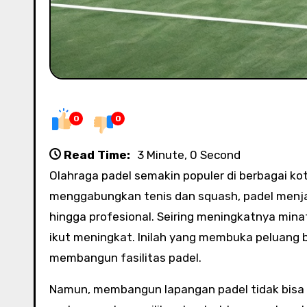
0
0
Read Time:
3 Minute, 0 Second
Olahraga padel semakin populer di berbagai kota besar, khususnya di Jakarta. Dengan konsep permainan yang
menggabungkan tenis dan squash, padel menjadi
hingga profesional. Seiring meningkatnya min
ikut meningkat. Inilah yang membuka peluang b
membangun fasilitas padel.
Namun, membangun lapangan padel tidak bisa