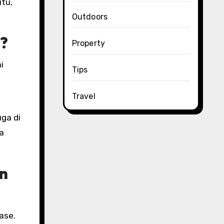
itu,
Outdoors
?
Property
i
Tips
Travel
uga di
a
n
ase.