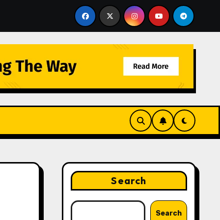
uci Karpet Berpengalaman untuk Rumah, Kantor, dan Area 
Search
Search