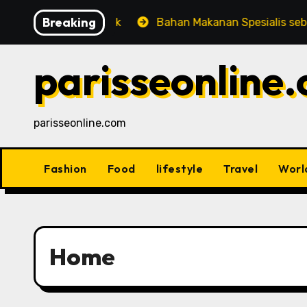
Skip
Breaking
sak
Bahan Makanan Spesialis sebagai Pendukung Inova
to
content
parisseonline
parisseonline.com
Fashion
Food
lifestyle
Travel
Worl
Home